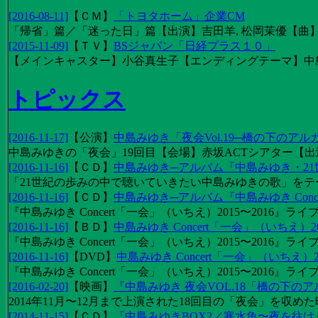
[2016-08-11]
【
ＣＭ
】
「トヨタホーム」企業CM
「帰省」篇／「迷った日」篇【出演】吉田羊, 松岡茉優【曲】EX
[2015-11-09]
【
ＴＶ
】
BSジャパン「日経プラス１０」
【メインキャスター】小谷真生子【エンディングテーマ】中
トピックス
[2016-11-17]
【
公演
】
中島みゆき「夜会Vol.19─橋の下のアル
中島みゆきの「夜会」19回目【会場】赤坂ACTシアター【出演
[2016-11-16]
【
ＣＤ
】
中島みゆき─アルバム『中島みゆき・2
「21世紀の歩みの中で聴いていきたい中島みゆきの歌」をテーマに1
[2016-11-16]
【
ＣＤ
】
中島みゆき─アルバム『中島みゆき Concert
『中島みゆき Concert「一会」（いちえ）2015〜2016』ライブ
[2016-11-16]
【
ＢＤ
】
中島みゆき Concert「一会」（いちえ）20
『中島みゆき Concert「一会」（いちえ）2015〜2016』ライブ映
[2016-11-16]
【
DVD
】
中島みゆき Concert「一会」（いちえ）2
『中島みゆき Concert「一会」（いちえ）2015〜2016』ライブ
[2016-02-20]
【
映画
】
『中島みゆき 夜会VOL.18「橋の下の
2014年11月〜12月まで上演された18回目の「夜会」を収
[2014-11-15]
【
ＣＤ
】
『中島みゆきBOX2／寒水魚〜夜を往