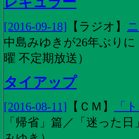
レギュラー
[2016-09-18]
【
ラジオ
】
ニ
中島みゆきが26年ぶり
曜 不定期放送）
タイアップ
[2016-08-11]
【
ＣＭ
】
「ト
「帰省」篇／「迷った日」篇
みゆき）