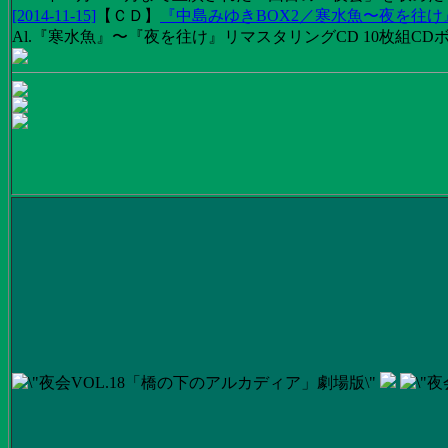
[2014-11-15]
【
ＣＤ
】
『中島みゆきBOX2／寒水魚〜夜を往
Al.『寒水魚』〜『夜を往け』リマスタリングCD 10枚組CDボック