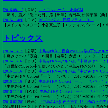
[2016-08-11]
【
ＣＭ
】
「トヨタホーム」企業CM
「帰省」篇／「迷った日」篇【出演】吉田羊, 松岡茉優【曲】EX
[2015-11-09]
【
ＴＶ
】
BSジャパン「日経プラス１０」
【メインキャスター】小谷真生子【エンディングテーマ】中
トピックス
[2016-11-17]
【
公演
】
中島みゆき「夜会Vol.19─橋の下のアル
中島みゆきの「夜会」19回目【会場】赤坂ACTシアター【出演
[2016-11-16]
【
ＣＤ
】
中島みゆき─アルバム『中島みゆき・2
「21世紀の歩みの中で聴いていきたい中島みゆきの歌」をテーマに1
[2016-11-16]
【
ＣＤ
】
中島みゆき─アルバム『中島みゆき Concert
『中島みゆき Concert「一会」（いちえ）2015〜2016』ライブ
[2016-11-16]
【
ＢＤ
】
中島みゆき Concert「一会」（いちえ）20
『中島みゆき Concert「一会」（いちえ）2015〜2016』ライブ映
[2016-11-16]
【
DVD
】
中島みゆき Concert「一会」（いちえ）2
『中島みゆき Concert「一会」（いちえ）2015〜2016』ライブ
[2016-02-20]
【
映画
】
『中島みゆき 夜会VOL.18「橋の下の
2014年11月〜12月まで上演された18回目の「夜会」を収