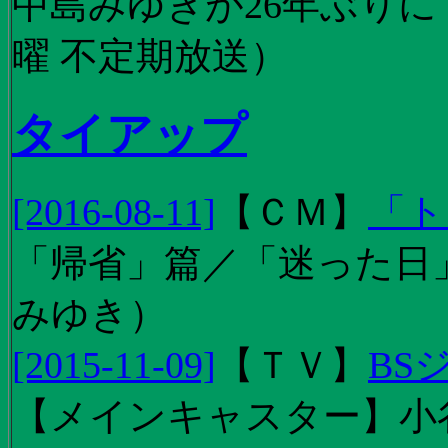
中島みゆきが26年ぶり
曜 不定期放送）
タイアップ
[2016-08-11]
【
ＣＭ
】
「ト
「帰省」篇／「迷った日」篇
みゆき）
[2015-11-09]
【
ＴＶ
】
BS
【メインキャスター】小