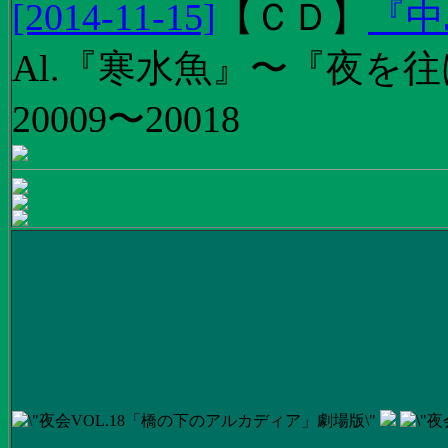
[2014-11-15]
【
ＣＤ
】
『中
Al.『寒水魚』〜『夜を往
20009〜20018